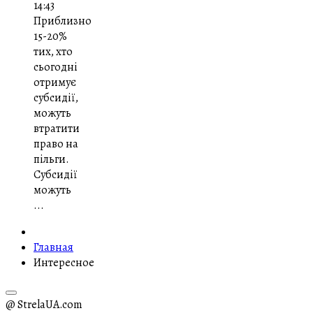
14:43
Приблизно
15-20%
тих, хто
сьогодні
отримує
субсидії,
можуть
втратити
право на
пільги.
Субсидії
можуть
...
Главная
Интересное
@ StrelaUA.com