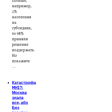
Польше,
например,
2%
населения
на
субсидиях,
то 98%
приняли
решение
поддержать.
Но
покажите
...
Катастрофа
MH17:
Москва
знала
все, або
Без