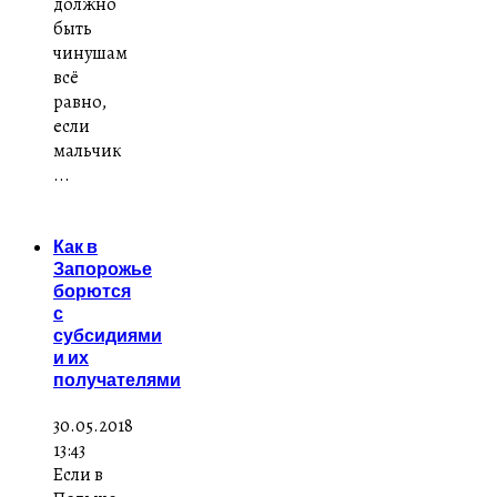
должно
быть
чинушам
всё
равно,
если
мальчик
...
Как в
Запорожье
борются
с
субсидиями
и их
получателями
30.05.2018
13:43
Если в