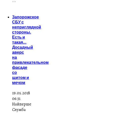
...
Запорожское
СБУ с
неприглядной
стороны.
Есть и
такая…
Досадный
аверс
на
привлекательном
фасаде
со
щитом и
мечом
19.05.2018
06:31
Найперше
Служба