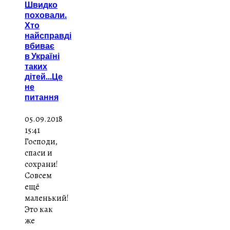
Швидко
поховали.
Хто
найсправді
вбиває
в Україні
таких
дітей...Це
не
питання
05.09.2018
15:41
Господи,
спаси и
сохрани!
Совсем
ещё
маленький!
Это как
же