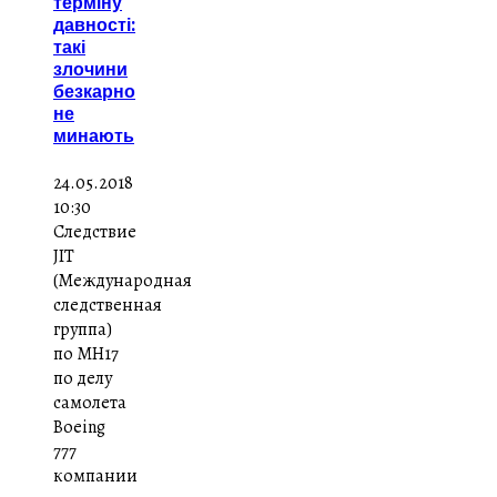
терміну
давності:
такі
злочини
безкарно
не
минають
24.05.2018
10:30
Следствие
JIT
(Международная
следственная
группа)
по MH17
по делу
самолета
Boeing
777
компании