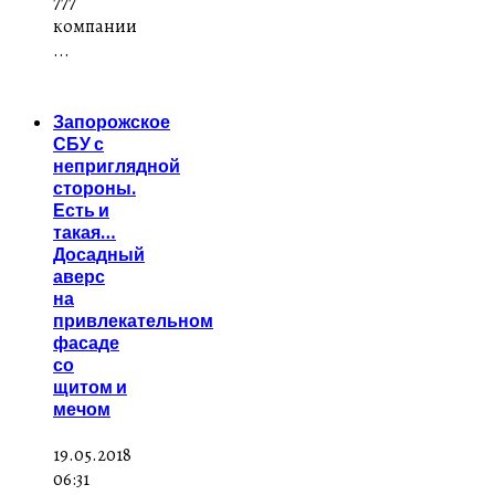
777
компании
...
Запорожское
СБУ с
неприглядной
стороны.
Есть и
такая…
Досадный
аверс
на
привлекательном
фасаде
со
щитом и
мечом
19.05.2018
06:31