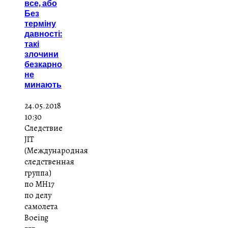
все, або
Без
терміну
давності:
такі
злочини
безкарно
не
минають
24.05.2018
10:30
Следствие
JIT
(Международная
следственная
группа)
по MH17
по делу
самолета
Boeing