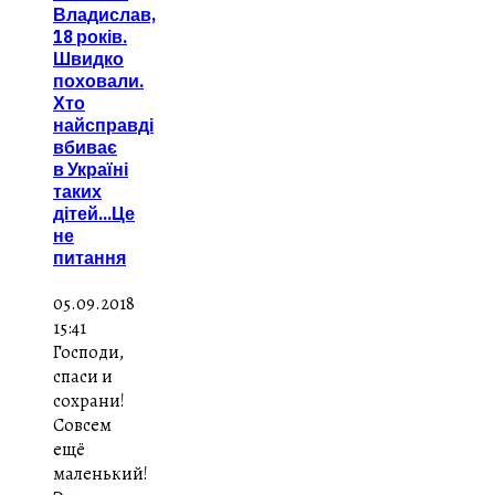
Владислав,
18 років.
Швидко
поховали.
Хто
найсправді
вбиває
в Україні
таких
дітей...Це
не
питання
05.09.2018
15:41
Господи,
спаси и
сохрани!
Совсем
ещё
маленький!