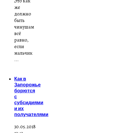
Это как
же
должно
быть
чинушам
всё
равно,
если
мальчик
...
Как в
Запорожье
борются
с
субсидиями
и их
получателями
30.05.2018