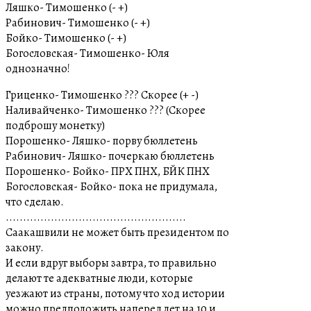
Ляшко- Тимошенко (- +)
Рабинович- Тимошенко (- +)
Бойко- Тимошенко (- +)
Богословская- Тимошенко- Юля
однозначно!
Гриценко- Тимошенко ??? Скорее (+ -)
Наливайченко- Тимошенко ??? (Скорее
подброшу монетку)
Порошенко- Ляшко- порву бюллетень
Рабинович- Ляшко- почеркаю бюллетень
Порошенко- Бойко- ПРХ ПНХ, БЙК ПНХ
Богословская- Бойко- пока не придумала,
что сделаю.
....................................................
Саакашвили не может быть президентом по
закону.
И если вдруг выборы завтра, то правильно
делают те адекватные люди, которые
уезжают из страны, потому что ход истории
можно предположить наперед лет на 10 и