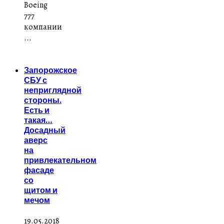
Boeing
777
компании
...
Запорожское
СБУ с
неприглядной
стороны.
Есть и
такая…
Досадный
аверс
на
привлекательном
фасаде
со
щитом и
мечом
19.05.2018