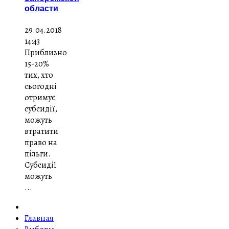
области
29.04.2018
14:43
Приблизно
15-20%
тих, хто
сьогодні
отримує
субсидії,
можуть
втратити
право на
пільги.
Субсидії
можуть
...
Главная