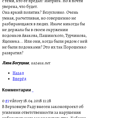
с теми, кто ее предал? Интрига. Но я почти
уверена, что будет.
Она яркий политик? Безусловно. Очень
умная, расчетливая, но совершенно не
разбирающаяся в людях. Иначе никогда бы
не держала бы в своем окружении
подонков Авакова, Пашинского, Турчинова,
Яценюка... Или они, когда были рядом с ней
не были подонками? Это их так Порошенко
развратил?
Лиза Богуцкая
, ua24ua.net
Назад
Вперёд
Комментарии
0
#3
viktory
18.04.2018 11:28
В Верховную Раду внесен законопроект об
усилении ответственности за нарушения