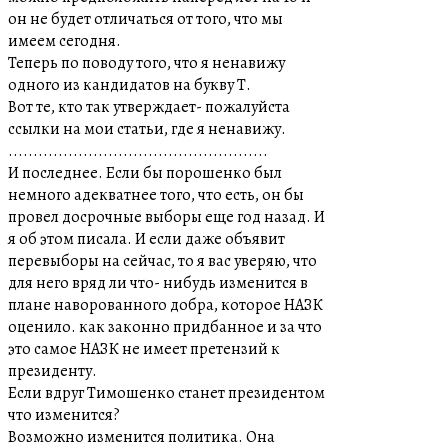
он не будет отличаться от того, что мы
имеем сегодня.
Теперь по поводу того, что я ненавижу
одного из кандидатов на букву Т.
Вот те, кто так утверждает- пожалуйста
ссылки на мои статьи, где я ненавижу.
....................................................
И последнее. Если бы порошенко был
немного адекватнее того, что есть, он бы
провел досрочные выборы еще год назад. И
я об этом писала. И если даже объявит
перевыборы на сейчас, то я вас уверяю, что
для него вряд ли что- нибудь изменится в
плане наворованного добра, которое НАЗК
оценило. как законно придбанное и за что
это самое НАЗК не имеет претензий к
президенту.
Если вдруг Тимошенко станет президентом
что изменится?
Возможно изменится политика. Она