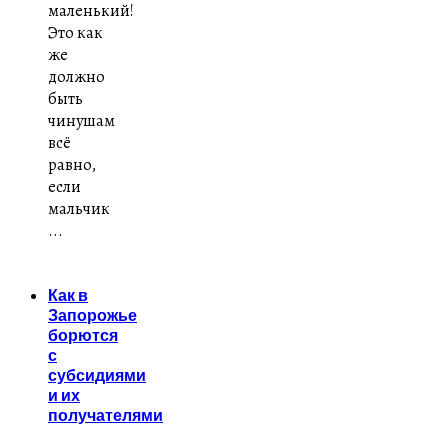
маленький!
Это как
же
должно
быть
чинушам
всё
равно,
если
мальчик
...
Как в
Запорожье
борются
с
субсидиями
и их
получателями