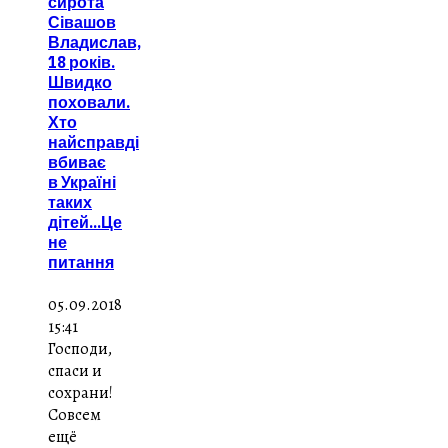
сирота
Сівашов
Владислав,
18 років.
Швидко
поховали.
Хто
найсправді
вбиває
в Україні
таких
дітей...Це
не
питання
05.09.2018
15:41
Господи,
спаси и
сохрани!
Совсем
ещё