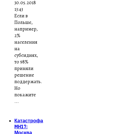
30.05.2018
13:43
Если в
Польше,
например,
2%
населения
на
субсидиях,
то 98%
приняли
решение
поддержать.
Но
покажите
...
Катастрофа
MH17:
Москва