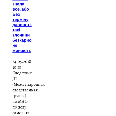
знала
все, або
Без
терміну
давності:
такі
злочини
безкарно
не
минають
24.05.2018
10:30
Следствие
JIT
(Международная
следственная
группа)
по MH17
по делу
самолета