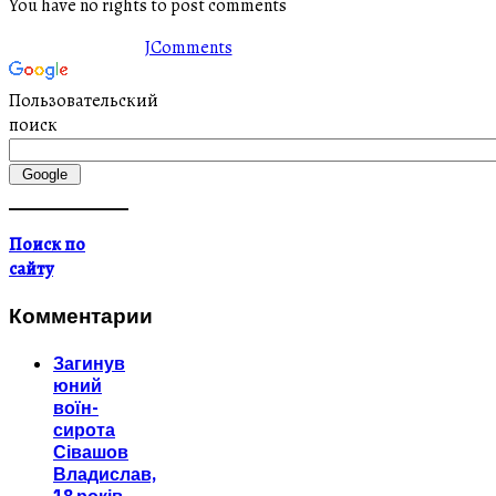
You have no rights to post comments
JComments
Пользовательский
поиск
Поиск по
сайту
Комментарии
Загинув
юний
воїн-
сирота
Сівашов
Владислав,