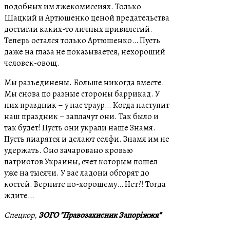
подобных им лжекомиссиях. Только
Шацкий и Артюшенко ценой предательства
достигли каких-то личных привилегий.
Теперь остался только Артюшенко… Пусть
даже на глаза не показывается, нехороший
человек-овощ.
Мы разъединены. Больше никогда вместе.
Мы снова по разные стороны баррикад. У
них праздник – у нас траур… Когда наступит
наш праздник – заплачут они. Так было и
так будет! Пусть они украли наше Знамя.
Пусть пиарятся и делают селфи. Знамя им не
удержать. Оно зачаровано кровью
патриотов Украины, счет которым пошел
уже на тысячи. У вас ладони обгорят до
костей. Верните по-хорошему… Нет?! Тогда
ждите…
Спецкор,
ЗОГО "Правозахисник Запоріжжя"