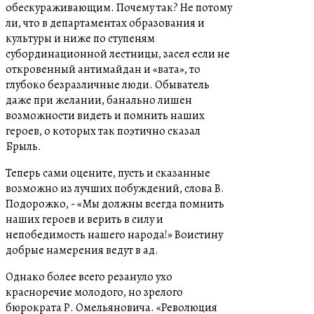
обескураживающим. Почему так? Не потому
ли, что в департаментах образования и
культуры и ниже по ступеням
субординационной лестницы, засел если не
откровенный антимайдан и «вата», то
глубоко безразличные люди. Обыватель
даже при желании, банально лишен
возможности видеть и помнить наших
героев, о которых так поэтично сказал
Брыль.
Теперь сами оцените, пусть и сказанные
возможно из лучших побуждений, слова В.
Подорожко, - «Мы должны всегда помнить
наших героев и верить в силу и
непобедимость нашего народа!» Воистину
добрые намерения ведут в ад.
Однако более всего резануло ухо
красноречие молодого, но зрелого
бюрократа Р. Омельяновича. «Революция