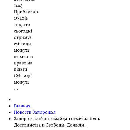
14:43
Приблизно
15-20%
тих, хто
сьогодні
отримує
субсидії,
можуть
втратити
право на
пільги.
Субсидії
можуть
...
Главная
Новости Запорожья
Запорожский антимайдан отметил День
Достоинства и Свободы. Дожили…