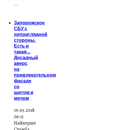
...
Запорожское
СБУ с
неприглядной
стороны.
Есть и
такая…
Досадный
аверс
на
привлекательном
фасаде
со
щитом и
мечом
19.05.2018
06:31
Найперше
Служба