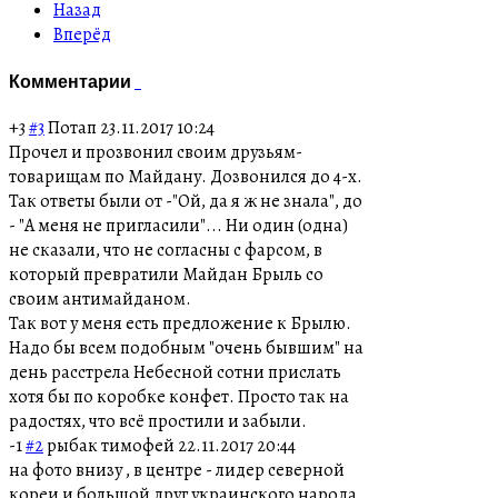
Назад
Вперёд
Комментарии
+3
#3
Потап
23.11.2017 10:24
Прочел и прозвонил своим друзьям-
товарищам по Майдану. Дозвонился до 4-х.
Так ответы были от -"Ой, да я ж не знала", до
- "А меня не пригласили"... Ни один (одна)
не сказали, что не согласны с фарсом, в
который превратили Майдан Брыль со
своим антимайданом.
Так вот у меня есть предложение к Брылю.
Надо бы всем подобным "очень бывшим" на
день расстрела Небесной сотни прислать
хотя бы по коробке конфет. Просто так на
радостях, что всё простили и забыли.
-1
#2
рыбак тимофей
22.11.2017 20:44
на фото внизу , в центре - лидер северной
кореи и большой друг украинского народа