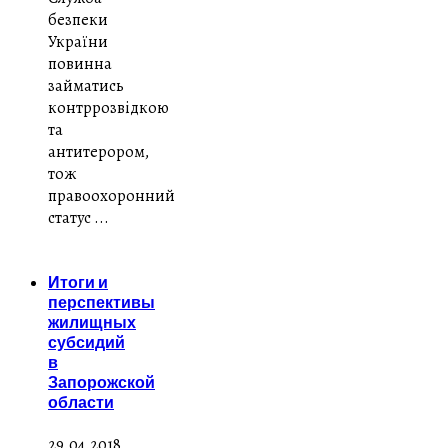
безпеки
України
повинна
займатись
контррозвідкою
та
антитерором,
тож
правоохоронний
статус ...
Итоги и
перспективы
жилищных
субсидий
в
Запорожской
области
29.04.2018