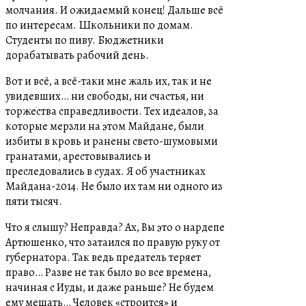
молчания. И ожидаемый конец! Дальше всё
по интересам. Школьники по домам.
Студенты по пиву. Бюджетники
дорабатывать рабочий день.
Вот и всё, а всё-таки мне жаль их, так и не
увидевших… ни свободы, ни счастья, ни
торжества справедливости. Тех идеалов, за
которые мерзли на этом Майдане, были
избиты в кровь и ранены свето-шумовыми
гранатами, арестовывались и
преследовались в судах. Я об участниках
Майдана-2014. Не было их там ни одного из
пяти тысяч.
Что я слышу? Неправда? Ах, Вы это о нардепе
Артюшенко, что затаился по правую руку от
губернатора. Так ведь предатель теряет
право… Разве не так было во все времена,
начиная с Иуды, и даже раньше? Не будем
ему мешать… Человек «строится» и