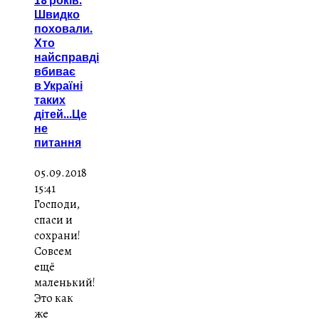
18 років.
Швидко
поховали.
Хто
найсправді
вбиває
в Україні
таких
дітей...Це
не
питання
05.09.2018
15:41
Господи,
спаси и
сохрани!
Совсем
ещё
маленький!
Это как
же