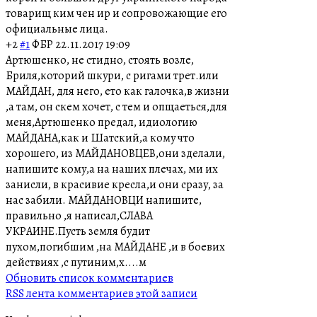
товарищ ким чен ир и сопровожающие его
официальные лица.
+2
#1
ФБР
22.11.2017 19:09
Артюшенко, не стидно, стоять возле,
Бриля,которий шкури, с ригами трет.или
МАЙДАН, для него, ето как галочка,в жизни
,а там, он скем хочет, с тем и опщаеться,для
меня,Артюшенко предал, идиологию
МАЙДАНА,как и Шатский,а кому что
хорошего, из МАЙДАНОВЦЕВ,они зделали,
напишите кому,а на наших плечах, ми их
занисли, в красивие кресла,и они сразу, за
нас забили. МАЙДАНОВЦИ напишите,
правильно ,я написал,СЛАВА
УКРАИНЕ.Пусть земля будит
пухом,погибшим ,на МАЙДАНЕ ,и в боевих
действиях ,с путиним,х....м
Обновить список комментариев
RSS лента комментариев этой записи