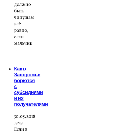
должно
быть
чинушам
всё
равно,
если
мальчик
...
Как в
Запорожье
борются
с
субсидиями
и их
получателями
30.05.2018
13:43
Если в