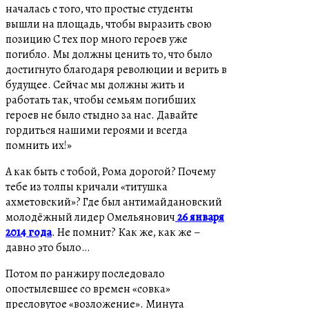
началась с того, что простые студенты
вышли на площадь, чтобы выразить свою
позицию С тех пор много героев уже
погибло. Мы должны ценить то, что было
достигнуто благодаря революции и верить в
будущее. Сейчас мы должны жить и
работать так, чтобы семьям погибших
героев не было стыдно за нас. Давайте
гордиться нашими героями и всегда
помнить их!»
А как быть с тобой, Рома дорогой? Почему
тебе из толпы кричали «титушка
ахметовский»? Где был антимайдановский
молодёжный лидер Омельянович
26 января
2014 года
. Не помнит? Как же, как же –
давно это было…
Потом по ранжиру последовало
опостылевшее со времен «совка»
пресловутое «возложение». Минута