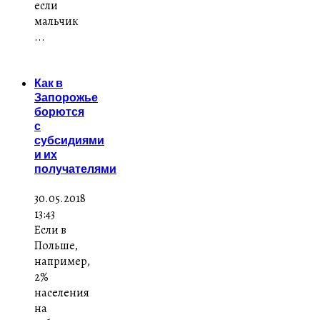
если
мальчик
...
Как в
Запорожье
борются
с
субсидиями
и их
получателями
30.05.2018
13:43
Если в
Польше,
например,
2%
населения
на