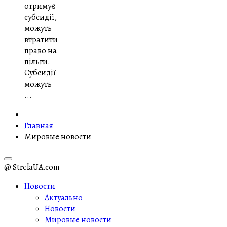
отримує
субсидії,
можуть
втратити
право на
пільги.
Субсидії
можуть
...
Главная
Мировые новости
@ StrelaUA.com
Новости
Актуально
Новости
Мировые новости