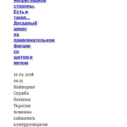
неприглядной
стороны.
Есть и
такая…
Досадный
аверс
на
привлекательном
фасаде
со
щитом и
мечом
19.05.2018
06:31
Найперше
Служба
безпеки
України
повинна
займатись
контррозвідкою