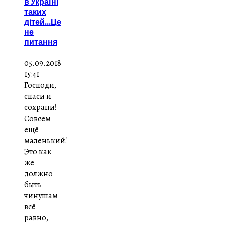
в Україні
таких
дітей...Це
не
питання
05.09.2018
15:41
Господи,
спаси и
сохрани!
Совсем
ещё
маленький!
Это как
же
должно
быть
чинушам
всё
равно,