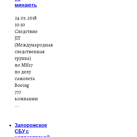
минають
24.05.2018
10:30
Следствие
JIT
(Международная
следственная
группа)
по MH17
по делу
самолета
Boeing
777
компании
...
Запорожское
СБУ с