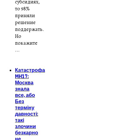
субсидиях,
то 98%
приняли
решение
поддержать.
Но
покажите
...
Катастрофа
MH17:
Москва
знала
все, або
Без
терміну
давності:
такі
злочини
безкарно
не