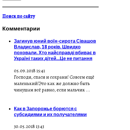
Поиск по сайту
Комментарии
Загинув юний воїн-сирота Сівашов
Владислав, 18 років. Швидко
поховали. Хто найсправді вбиває в
Україні таких дітей...Це не питання
05.09.2018 15:41
Господи, спаси и сохрани! Совсем ещё
маленький!Это как же должно быть
чинушам всё равно, если мальчик ...
Как в Запорожье борются с
субсидиями и их получателями
30.05.2018 13:43