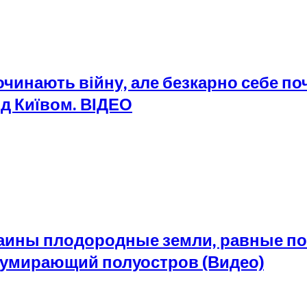
очинають війну, але безкарно себе по
ід Київом. ВІДЕО
раины плодородные земли, равные по
 умирающий полуостров (Видео)