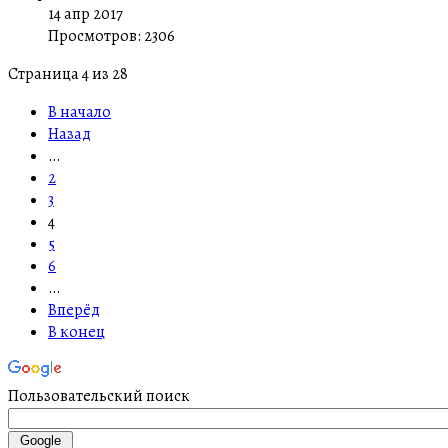
14 апр 2017
Просмотров: 2306
Страница 4 из 28
В начало
Назад
…
2
3
4
5
6
…
Вперёд
В конец
Пользовательский поиск