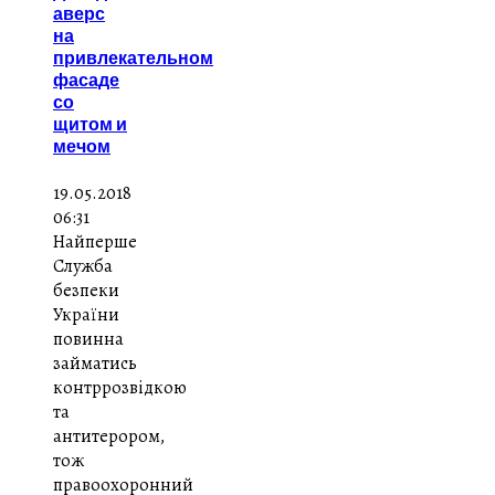
аверс
на
привлекательном
фасаде
со
щитом и
мечом
19.05.2018
06:31
Найперше
Служба
безпеки
України
повинна
займатись
контррозвідкою
та
антитерором,
тож
правоохоронний