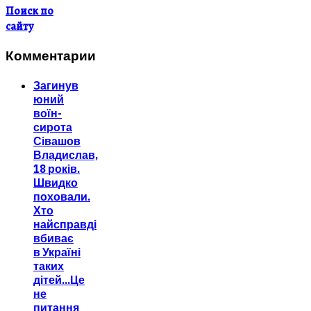
Поиск по
сайту
Комментарии
Загинув
юний
воїн-
сирота
Сівашов
Владислав,
18 років.
Швидко
поховали.
Хто
найсправді
вбиває
в Україні
таких
дітей...Це
не
питання