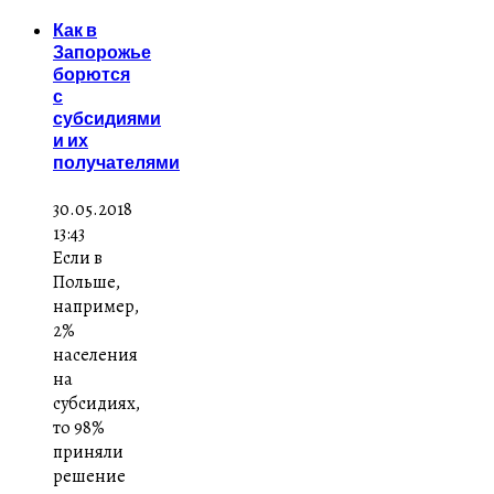
Как в
Запорожье
борются
с
субсидиями
и их
получателями
30.05.2018
13:43
Если в
Польше,
например,
2%
населения
на
субсидиях,
то 98%
приняли
решение