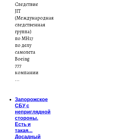
Следствие
JIT
(Международная
следственная
группа)
по MH17
по делу
самолета
Boeing
777
компании
...
Запорожское
СБУ с
неприглядной
стороны.
Есть и
такая…
Досадный