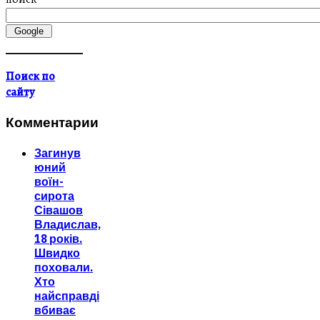
Поиск по
сайту
Комментарии
Загинув
юний
воїн-
сирота
Сівашов
Владислав,
18 років.
Швидко
поховали.
Хто
найсправді
вбиває