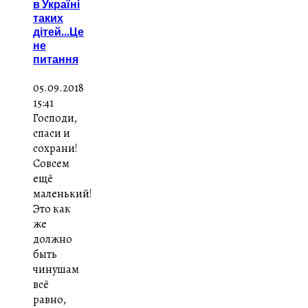
в Україні
таких
дітей...Це
не
питання
05.09.2018
15:41
Господи,
спаси и
сохрани!
Совсем
ещё
маленький!
Это как
же
должно
быть
чинушам
всё
равно,