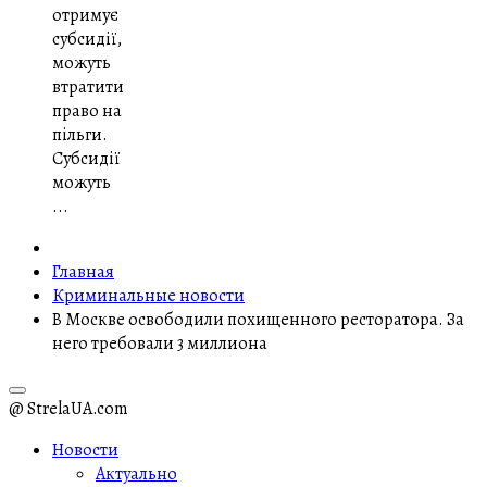
отримує
субсидії,
можуть
втратити
право на
пільги.
Субсидії
можуть
...
Главная
Криминальные новости
В Москве освободили похищенного ресторатора. За
него требовали 3 миллиона
@ StrelaUA.com
Новости
Актуально