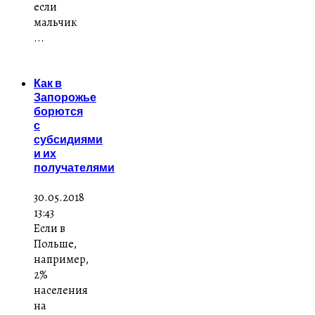
если
мальчик
...
Как в
Запорожье
борются
с
субсидиями
и их
получателями
30.05.2018
13:43
Если в
Польше,
например,
2%
населения
на