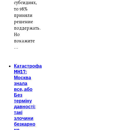
субсидиях,
то 98%
приняли
решение
поддержать.
Но
покажите
...
Катастрофа
MH17:
Москва
знала
все, або
Без
терміну
давності:
такі
злочини
безкарно
не