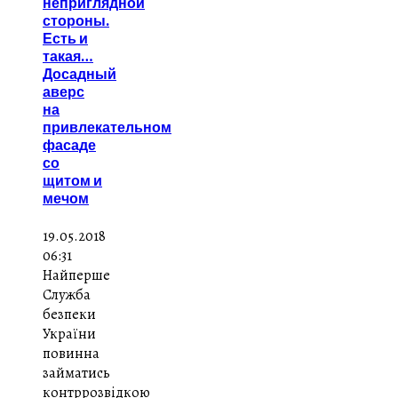
неприглядной
стороны.
Есть и
такая…
Досадный
аверс
на
привлекательном
фасаде
со
щитом и
мечом
19.05.2018
06:31
Найперше
Служба
безпеки
України
повинна
займатись
контррозвідкою