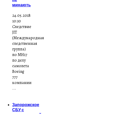
минають
24.05.2018
10:30
Следствие
JIT
(Международная
следственная
группа)
по MH17
по делу
самолета
Boeing
777
компании
...
Запорожское
СБУ с