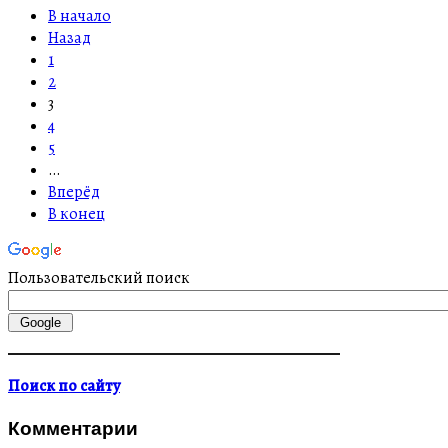
В начало
Назад
1
2
3
4
5
…
Вперёд
В конец
Пользовательский поиск
Поиск по сайту
Комментарии