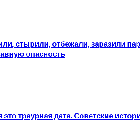
или, стырили, отбежали, заразили па
лавную опасность
 это траурная дата. Советские истор